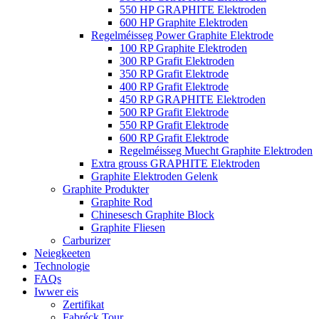
550 HP GRAPHITE Elektroden
600 HP Graphite Elektroden
Regelméisseg Power Graphite Elektrode
100 RP Graphite Elektroden
300 RP Grafit Elektroden
350 RP Grafit Elektrode
400 RP Grafit Elektrode
450 RP GRAPHITE Elektroden
500 RP Grafit Elektrode
550 RP Grafit Elektrode
600 RP Grafit Elektrode
Regelméisseg Muecht Graphite Elektroden
Extra grouss GRAPHITE Elektroden
Graphite Elektroden Gelenk
Graphite Produkter
Graphite Rod
Chinesesch Graphite Block
Graphite Fliesen
Carburizer
Neiegkeeten
Technologie
FAQs
Iwwer eis
Zertifikat
Fabréck Tour