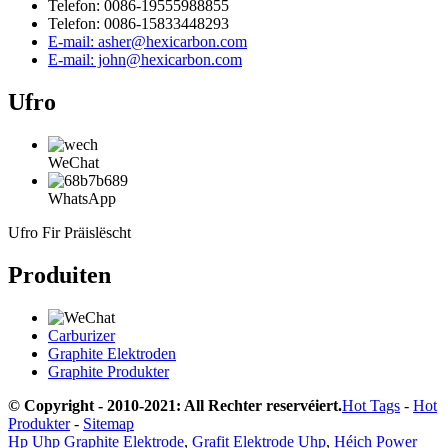
Telefon: 0086-19555988855
Telefon: 0086-15833448293
E-mail: asher@hexicarbon.com
E-mail: john@hexicarbon.com
Ufro
WeChat
WhatsApp
Ufro Fir Präislëscht
Produiten
Carburizer
Graphite Elektroden
Graphite Produkter
© Copyright - 2010-2021: All Rechter reservéiert.
Hot Tags
-
Hot
Produkter
-
Sitemap
Hp Uhp Graphite Elektrode
,
Grafit Elektrode Uhp
,
Héich Power