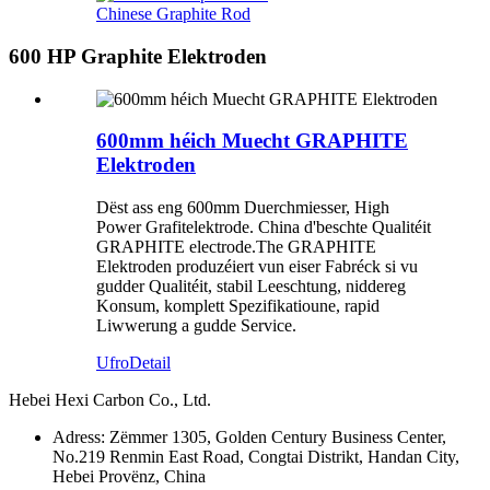
Chinese Graphite Rod
600 HP Graphite Elektroden
600mm héich Muecht GRAPHITE
Elektroden
Dëst ass eng 600mm Duerchmiesser, High
Power Grafitelektrode. China d'beschte Qualitéit
GRAPHITE electrode.The GRAPHITE
Elektroden produzéiert vun eiser Fabréck si vu
gudder Qualitéit, stabil Leeschtung, niddereg
Konsum, komplett Spezifikatioune, rapid
Liwwerung a gudde Service.
Ufro
Detail
Hebei Hexi Carbon Co., Ltd.
Adress: Zëmmer 1305, Golden Century Business Center,
No.219 Renmin East Road, Congtai Distrikt, Handan City,
Hebei Provënz, China