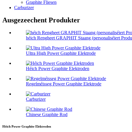
Graphite Fliesen
Carburizer
Ausgezeechent Produkter
héich Rengheet GRAPHIT Staang (personaliséiert Produ
Ultra High Power Graphite Elektrode
Héich Power Graphite Elektroden
Regelméisseg Power Graphite Elektrode
Carburizer
Chinese Graphite Rod
Héich Power Graphite Elektroden