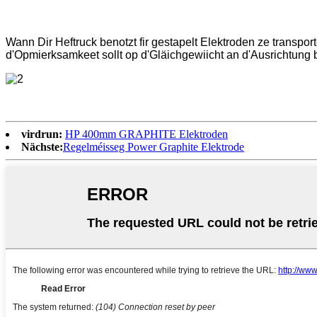
Wann Dir Heftruck benotzt fir gestapelt Elektroden ze transport
d'Opmierksamkeet sollt op d'Gläichgewiicht an d'Ausrichtung be
virdrun:
HP 400mm GRAPHITE Elektroden
Nächste:
Regelméisseg Power Graphite Elektrode