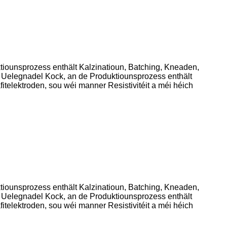
iounsprozess enthält Kalzinatioun, Batching, Kneaden,
t Uelegnadel Kock, an de Produktiounsprozess enthält
elektroden, sou wéi manner Resistivitéit a méi héich
iounsprozess enthält Kalzinatioun, Batching, Kneaden,
t Uelegnadel Kock, an de Produktiounsprozess enthält
elektroden, sou wéi manner Resistivitéit a méi héich