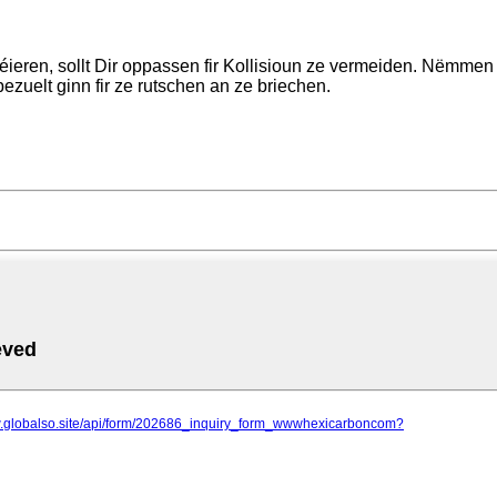
éieren, sollt Dir oppassen fir Kollisioun ze vermeiden. Nëmmen e
zuelt ginn fir ze rutschen an ze briechen.