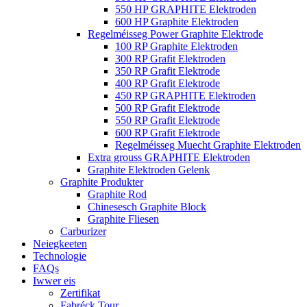
550 HP GRAPHITE Elektroden
600 HP Graphite Elektroden
Regelméisseg Power Graphite Elektrode
100 RP Graphite Elektroden
300 RP Grafit Elektroden
350 RP Grafit Elektrode
400 RP Grafit Elektrode
450 RP GRAPHITE Elektroden
500 RP Grafit Elektrode
550 RP Grafit Elektrode
600 RP Grafit Elektrode
Regelméisseg Muecht Graphite Elektroden
Extra grouss GRAPHITE Elektroden
Graphite Elektroden Gelenk
Graphite Produkter
Graphite Rod
Chinesesch Graphite Block
Graphite Fliesen
Carburizer
Neiegkeeten
Technologie
FAQs
Iwwer eis
Zertifikat
Fabréck Tour