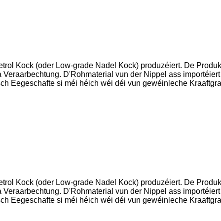
rol Kock (oder Low-grade Nadel Kock) produzéiert. De Produkt
 Veraarbechtung. D'Rohmaterial vun der Nippel ass importéier
egeschafte si méi héich wéi déi vun gewéinleche Kraaftgrafit
rol Kock (oder Low-grade Nadel Kock) produzéiert. De Produkt
 Veraarbechtung. D'Rohmaterial vun der Nippel ass importéier
egeschafte si méi héich wéi déi vun gewéinleche Kraaftgrafit