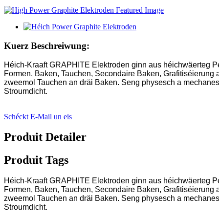
Kuerz Beschreiwung:
Héich-Kraaft GRAPHITE Elektroden ginn aus héichwäerteg Pet
Formen, Baken, Tauchen, Secondaire Baken, Grafitiséierung a
zweemol Tauchen an dräi Baken. Seng physesch a mechanesch E
Stroumdicht.
Schéckt E-Mail un eis
Produit Detailer
Produit Tags
Héich-Kraaft GRAPHITE Elektroden ginn aus héichwäerteg Pet
Formen, Baken, Tauchen, Secondaire Baken, Grafitiséierung a
zweemol Tauchen an dräi Baken. Seng physesch a mechanesch E
Stroumdicht.