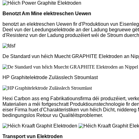
Benotzt Am Mine elektreschen Uewen
benotzt an elektreschen Uewen fir d'Produktioun vun Eisenlegi
Deel vun der Leedungselektrode an der Ladung begruewe gëtt, s
d'Resistenz vun der Ladung produzéiert wéi de Stroum duerch 
De Standard vun héich Muecht GRAPHITE Elektroden an Nip
HP Graphitelektrode Zulässlech Stroumlast
Hexi Carbon ass eng Fabrikatiounsfirma déi produzéiert, verke
Materialien a méi fortgeschratt Produktiounstechnologie fir
eiser Firma huet d'Charakteristiken vun héich Dicht, niddereg 
bedingungslos Retour vu Qualitéitsproblemer.
Transport vun Elektroden