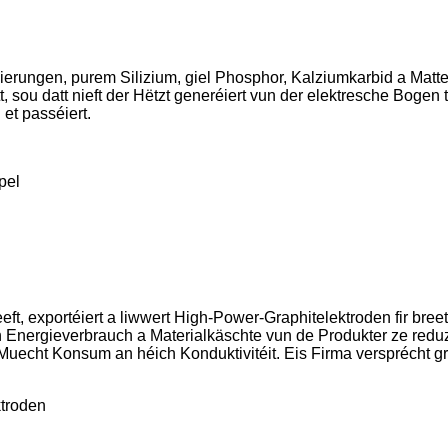
erungen, purem Silizium, giel Phosphor, Kalziumkarbid a Matte,
ou datt nieft der Hëtzt generéiert vun der elektresche Bogen t
et passéiert.
pel
eft, exportéiert a liwwert High-Power-Graphitelektroden fir bre
 den Energieverbrauch a Materialkäschte vun de Produkter ze r
Muecht Konsum an héich Konduktivitéit. Eis Firma versprécht gra