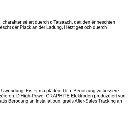
 charakteriséiert duerch d'Tatsaach, datt den ënneschten
ëscht der Plack an der Ladung, Hëtzt gëtt och duerch
et Uwendung. Eis Firma plädéiert fir d'Benotzung vu bessere
eduzéieren. D'High-Power GRAPHITE Elektroden produzéiert vun
tis Berodung an Installatioun, gratis After-Sales Tracking an