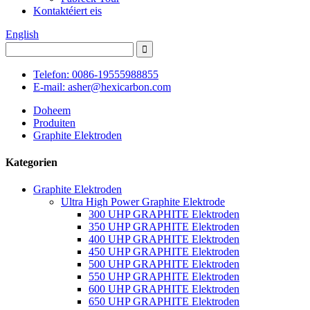
Kontaktéiert eis
English
Telefon: 0086-19555988855
E-mail: asher@hexicarbon.com
Doheem
Produiten
Graphite Elektroden
Kategorien
Graphite Elektroden
Ultra High Power Graphite Elektrode
300 UHP GRAPHITE Elektroden
350 UHP GRAPHITE Elektroden
400 UHP GRAPHITE Elektroden
450 UHP GRAPHITE Elektroden
500 UHP GRAPHITE Elektroden
550 UHP GRAPHITE Elektroden
600 UHP GRAPHITE Elektroden
650 UHP GRAPHITE Elektroden